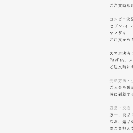
ご注文時即
コンビニ決
セブン-イ
ヤマザキ
ご注文から
スマホ決済
PayPay、
ご注文時に
発送方法・
ご入金を確
時に到着す
返品・交換
万一、商品
なお、返品
のご負担と