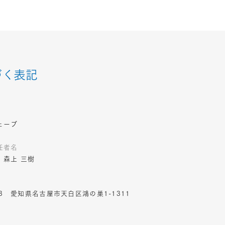
づく表記
ェーブ
任者名
森上 三樹​
003 愛知県名古屋市天白区鴻の巣1-1311