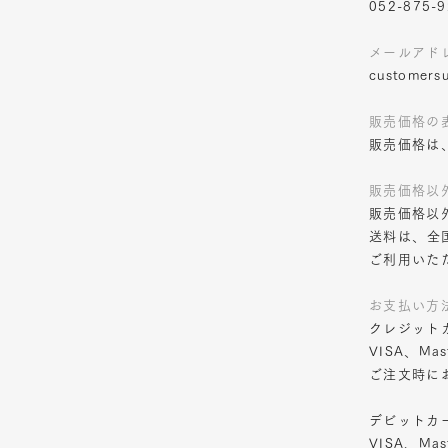
052-875-
メールアド
customersu
販売価格の
販売価格は
販売価格以
販売価格以
送料は、全
ご利用いた
お支払い方
クレジット
VISA、Mast
ご注文時に
デビットカ
VISA、Mast