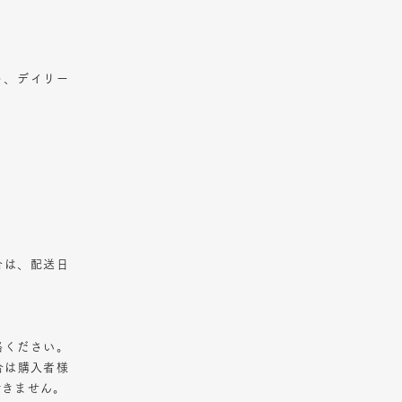
ト、デイリー
合は、配送日
絡ください。
合は購入者様
できません。