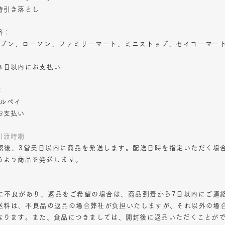
時引き落とし
済：
レブン、ローソン、ファミリーマート、ミニストップ、セイコーマー
３日以内にお支払い
：
メルペイ
お支払い
引渡時期
認後、3営業日以内に商品を発送します。配送日時を指定いただく場
るよう商品を発送します。
に不良があり、返品をご希望の場合は、商品到着から7日以内にご連
送料は、不良品の返品の場合弊社が負担いたしますが、それ以外の場
なります。また、食品につきましては、開封後に返品いただくことが