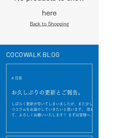
here
Back to Shopping
COCOWALK BLOG
4 日前
お久しぶりの更新とご報告。
しばらく更新が空いてしまいましたが、また少しず
つコラムをお届けしていきたいと思います。 改め
て、よろしくお願いいたします！ まずは皆様へご
報告です。 この度これまで営業を続けていたココ
ウォーク豊田店、ココウォークmozoワンダーシテ
ィ店、 bonico名古屋店の3店舗は閉店いたしまし
た。 これまでたくさんのお客様にご利用いただき