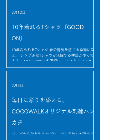
誠にありがとうございました。 長い年月の中でた
くさんのご縁と繋がりスタッフにとっても大切な時
3月12日
間を過ごさせていただきました。 皆さまとの出会
いや思い出は私たちにとって大切な宝物です。 寂
10年着れるTシャツ『GOOD
しい気持ちもありますが新しい一歩を踏み出すため
の節目として、 これからは次のステージに向けて
ON』
新たな挑戦をスタートしていきます。 なお、ココ
ウォーク天白店、PIPPEN STORE、かき氷専門店
UMINAGOMIは アップデートを重ねながら元気に
10年着られるTシャツ 春の陽気を感じる季節になる
営業しております！ これからも皆様にお会いでき
と、 シンプルなTシャツが活躍する季節がやってき
ることをスタッフ一同楽しみにしておりますので
ます。 COCOWALK各店舗に、 メイドインアメリ
お近くにお越しの際はぜひお気軽にお立ち寄りくだ
カのブランド GOOD ON のTシャツが 今年も揃い
さい。 かき氷専門店UMINAGOMIより わんちゃ
ました。 GOOD ONのTシャツは、 アメリカ綿を使
んと一緒に
用したしっかりとした生地が特徴。 最初は少しし
っかりとした着心地ですが、 着るほどに体に馴染
2月6日
み、 洗うたびに柔らかくなり、 少しずつ風合いが
増していきます。 その変化を楽しみながら、 長く
毎日に彩りを添える、
愛用できるのもこのTシャツの魅力。 「気がついた
ら何年も着ている」 そんなファンの方も多く、 “10
COCOWALKオリジナル刺繍ハン
年着られるTシャツ” とも言われています。 シンプ
ルなデザインだからこそ、 デニムと合わせてカジ
カチ
ュアルに。 スカートと合わせて軽やかな春のコー
ディネートにも。 一枚あると、つい手に取ってし
まう そんな頼れる存在になってくれるTシャツで
バッグから取り出すたびに、少し気持ちが華やぐ。
す。 カラーも揃い、 この春の装いにぴったりのラ
そんな“小さなときめき”を大切にした、