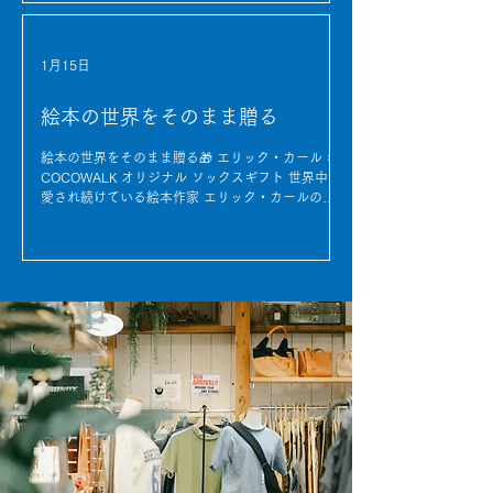
インナップ。 ぜひ店頭で手に取って、 その着心地
COCOWALKオリジナルの刺繍ミニハンカチが出来
を感じてみてください。 COCOWALK全店舗でご覧
上がりました。 繊細な刺繍で表現された花々や優
いただけます。
しい色使いは、大人の女性にこそ持っていただきた
1月15日
い上品なデザイン。 コンパクトなサイズ感でかさ
ばらず、ポケットや小さなバッグにもすっきり収ま
絵本の世界をそのまま贈る
ります。 肌触りのよい素材を使用しているため、
使い心地も抜群。 普段使いはもちろん、ちょっと
したギフトにもおすすめです。 色や柄によって印
絵本の世界をそのまま贈る🎁 エリック・カール ×
象が変わるので、その日の気分やコーディネートに
COCOWALK オリジナル ソックスギフト 世界中で
合わせて選ぶ楽しさも。 お気に入りの一枚を、ぜ
愛され続けている絵本作家 エリック・カールの色
ひ見つけてください。 日常にそっと寄り添う、
彩豊かな世界観。 その魅力をぎゅっと詰め込んだ
COCOWALKの刺繍ハンカチ。 あなたの毎日に、さ
COCOWALKオリジナルのベビーソックスギフトが
さやかな彩りを添えてくれます。
登場しました。 やさしいタッチのイラストは、 見
ているだけで心がほっこりする可愛さ。 赤ちゃん
の小さな足元を、楽しく彩ってくれます。 セット
内容は、 ✔︎ エリック・カールの世界観を表現した
ソックス ✔︎ 出産祝いやギフトにぴったりなBOX入
り 素材や履き心地にもこだわり、 デイリー使いは
もちろん、 大切な方への贈り物にもおすすめで
す。 「はじめての靴下」 「絵本が好きなご家族へ
のギフト」 そんな特別なシーンに、ぜひ選んでい
ただきたいアイテム。 COCOWALKでしか手に入ら
ない、 オリジナルのエリック・カール ソックスギ
フト。 ぜひ店頭・オンラインでチェックしてみて