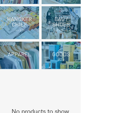
HANDKER
BAG /
CHIEF
SHOES
​ハンカチ
​バッグ・シューズ
APPAREL
GOODS
​アパレル
​グッズ
No products to show