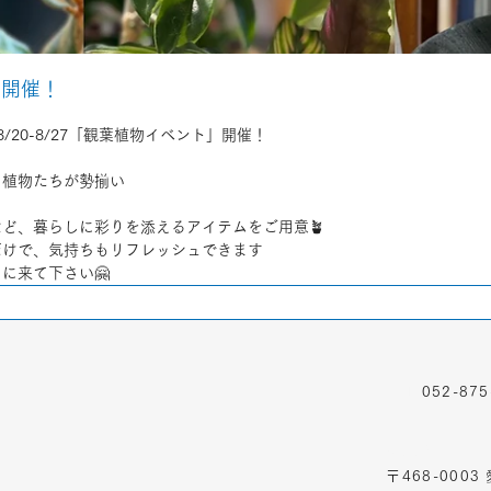
ト開催！
て8/20-8/27「観葉植物イベント」開催！
る植物たちが勢揃い
ど、暮らしに彩りを添えるアイテムをご用意🪴
だけで、気持ちもリフレッシュできます
に来て下さい🤗
TEL
052-875
ADDRESS
〒468-000