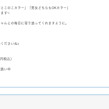
とこのこカラー」「男女どちらもOKカラー」
ります✨
ちゃんとの毎日に寄り添ってくれますように。
くださいね♪
0円税込） 
取扱い中