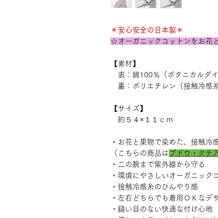
＊安心安全の日本製＊
☆オーガニックコットンをお花
【素材】
表：綿100％（ボタニカルダ
裏：ポリエチレン（接触冷感
【サイズ】
約５４×１１ｃｍ
・お花と果物で染めた、接触冷
（こちらの商品は
ブドウ・タチ
・二の腕まで紫外線から守る
・環境にやさしいオーガニック
・接触冷感糸のひんやり感
・左右どちらでも着用ＯＫなデ
・縫い目のない快適な付け心地