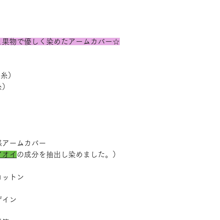
と果物で優しく染めたアームカバー☆
イ糸）
糸）
感アームカバー
アオイ
の成分を抽出し染めました。）
コットン
ザイン