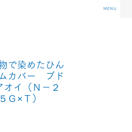
MENU
物で染めたひん
ムカバー ブド
アオイ（Ｎ－２
５Ｇ×Ｔ）
価
格