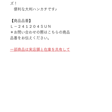
ズ！
便利な大判ハンカチです♪
【商品品番】
Ｌ－２４１２０４ＳＵＮ
＊お問い合わせの際はこちらの商品
品番をお伝えください。
一部商品は実店舗と在庫を共有して
おります。
随時在庫状況を更新しております
が、ご注文後でも商品のご用意が出
来ない場合がございます。
予めご了承ください。