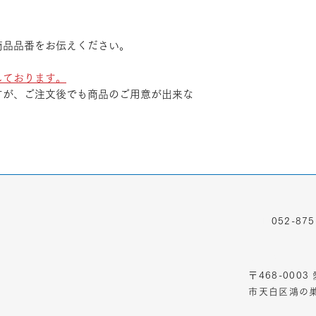
商品品番をお伝えください。
しております。
すが、ご注文後でも商品のご用意が出来な
TEL
052-875
ADDRESS
〒468-000
市天白区鴻の巣1