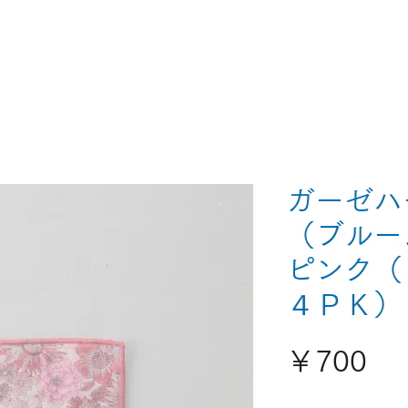
ガーゼハ
（ブルー
ピンク（
４ＰＫ）
価
￥700
格