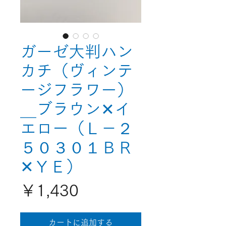
ガーゼ大判ハン
カチ（ヴィンテ
ージフラワー）
＿ブラウン✕イ
エロー（Ｌ－２
５０３０１ＢＲ
✕ＹＥ）
価
￥1,430
格
カートに追加する