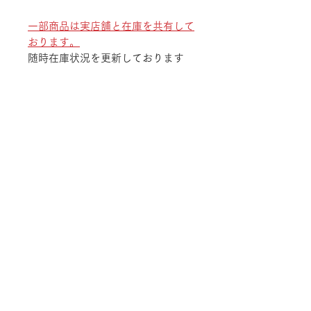
一部商品は実店舗と在庫を共有して
おります。
随時在庫状況を更新しております
が、ご注文後でも商品のご用意が出
来ない場合がございます。
予めご了承ください。
TEL
052-875-9222
ADDRESS
〒468-0003 愛知県名古屋市天白区鴻の巣
1-1311