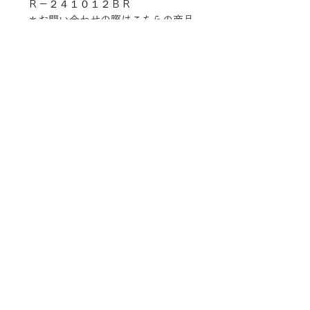
Ｒ－２４１０１２ＢＲ
＊お問い合わせの際はこちらの商品
品番をお伝えください。
一部商品は実店舗と在庫を共有して
おります。
随時在庫状況を更新しております
が、ご注文後でも商品のご用意が出
来ない場合がございます。
予めご了承ください。
TEL
052-875-9222