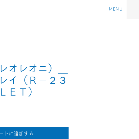
MENU
レオレオニ）＿
レイ（Ｒ－２３
ＬＥＴ）
価
格
ートに追加する