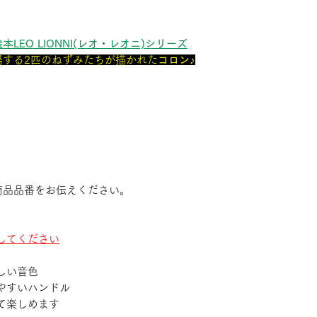
本LEO LIONNI(レオ・レオニ)シリーズ
場する2匹のねずみたちが描かれた
コロン♪
商品品番をお伝えください。
してください
しい音色
やすいハンドル
て楽しめます