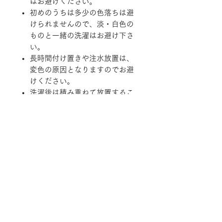
はお避けください。
初めのうちは多少の色落ちは避
けられませんので、淡・白色の
ものと一緒の洗濯はお避け下さ
い。
長時間付け置きや注水放置は、
変色の原因となりますのでお避
けください。
洗濯後は積み重ねて放置するこ
となく直ちに形を整えて干して
ください。
縮む原因となりますので乾燥機
のご使用はお避けください。
※一部商品は実店舗と在庫を共有し
ております。
随時在庫状況を更新しております
が、ご注文後でも商品のご用意が出
来ない場合がございますので予めご