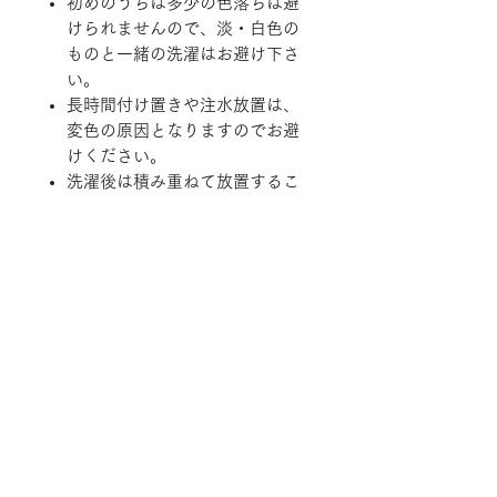
初めのうちは多少の色落ちは避
けられませんので、淡・白色の
ものと一緒の洗濯はお避け下さ
い。
長時間付け置きや注水放置は、
変色の原因となりますのでお避
けください。
洗濯後は積み重ねて放置するこ
となく直ちに形を整えて干して
ください。
縮む原因となりますので乾燥機
のご使用はお避けください。
※一部商品は実店舗と在庫を共有し
ております。
随時在庫状況を更新しております
が、ご注文後でも商品のご用意が出
来ない場合がございますので予めご
了承ください。