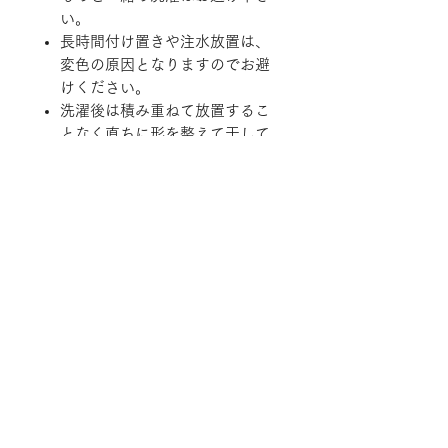
い。
長時間付け置きや注水放置は、
変色の原因となりますのでお避
けください。
洗濯後は積み重ねて放置するこ
となく直ちに形を整えて干して
ください。
縮む原因となりますので乾燥機
のご使用はお避けください。
※一部商品は実店舗と在庫を共有し
ております。
随時在庫状況を更新しております
が、ご注文後でも商品のご用意が出
来ない場合がございますので予めご
了承ください。