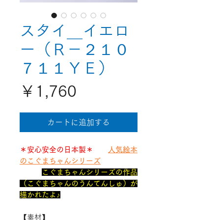
スタイ＿イエロ
ー（Ｒ－２１０
７１１ＹＥ）
価
￥1,760
格
カートに追加する
＊安心安全の日本製＊
人気絵本
のこぐまちゃんシリーズ
こぐまちゃんシリーズの作品
（こぐまちゃんのうんてんしゅ）が
描かれたよ♪
【素材】