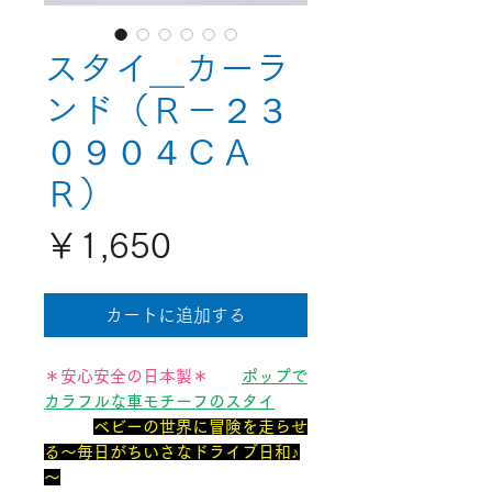
スタイ＿カーラ
ンド（Ｒ－２３
０９０４ＣＡ
Ｒ）
価
￥1,650
格
カートに追加する
＊安心安全の日本製＊
ポップで
カラフルな車モチーフの
スタイ
ベビーの世界に冒険を走らせ
る～
毎日が
ちいさなドライブ日和♪
～