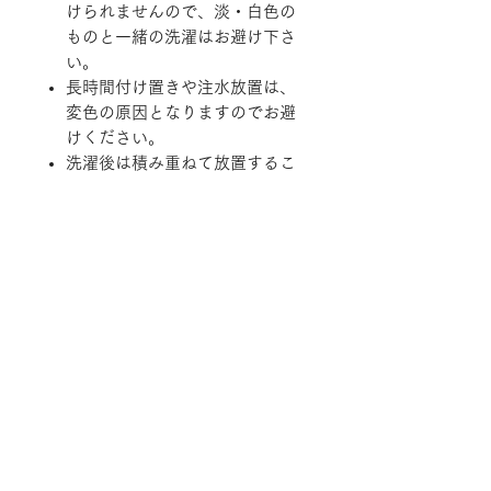
けられませんので、淡・白色の
ものと一緒の洗濯はお避け下さ
い。
長時間付け置きや注水放置は、
変色の原因となりますのでお避
けください。
洗濯後は積み重ねて放置するこ
となく直ちに形を整えて干して
ください。
縮む原因となりますので乾燥機
のご使用はお避けください。
※一部商品は実店舗と在庫を共有し
ております。
随時在庫状況を更新しております
が、ご注文後でも商品のご用意が出
来ない場合がございますので予めご
了承ください。