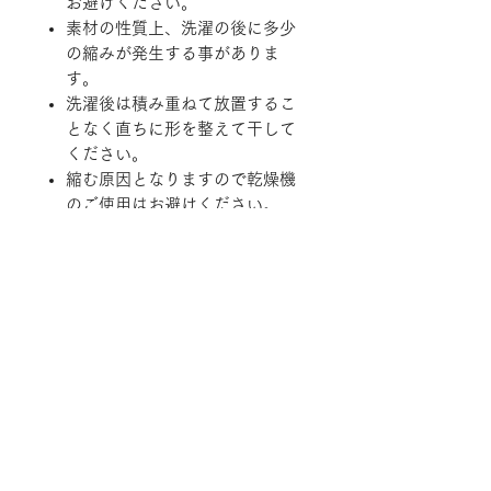
お避けください。
素材の性質上、洗濯の後に多少
の縮みが発生する事がありま
す。
洗濯後は積み重ねて放置するこ
となく直ちに形を整えて干して
ください。
縮む原因となりますので乾燥機
のご使用はお避けください。
【商品品番】
R－２２０７０７
＊お問い合わせの際はこちらの商品
品番をお伝えください。
一部商品は実店舗と在庫を共有して
おります。
随時在庫状況を更新しております
が、ご注文後でも商品のご用意が出
来ない場合がございます。