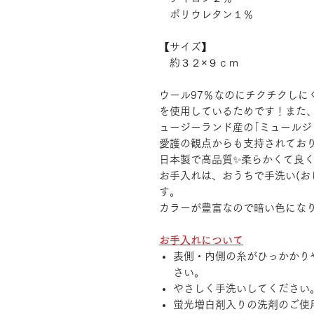
ポリウレタン１％
【サイズ】
約３２×９ｃｍ
ウール97％なのにチクチクしに
を使用しているためです！また
ュージーランド産の｢ミュールジ
愛護の観点からも支持されており
日本製で高品質✨柔らかくて良く
お手入れは、おうちで手洗い(お
す。
カラーが豊富なので暗い色にな
お手入れについて
表側・内側の糸がひっかかり
さい。
やさしく手洗いしてください
蛍光増白剤入りの洗剤のご使