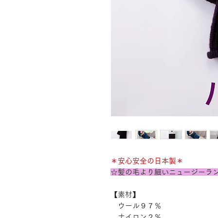
＊安心安全の日本製＊
☆髪の毛より細いニュージーラ
【素材】
ウール９７％
ナイロン２％