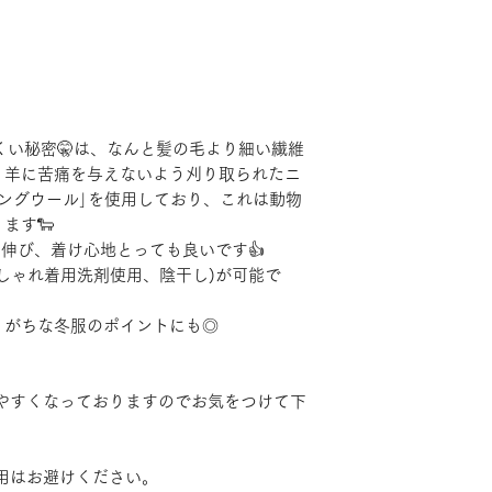
くい秘密🤫は、なんと髪の毛より細い繊維
、羊に苦痛を与えないよう刈り取られたニ
ングウール｣を使用しており、これは動物
ます🐑
伸び、着け心地とっても良いです👍
しゃれ着用洗剤使用、陰干し)が可能で
りがちな冬服のポイントにも◎
やすくなっておりますのでお気をつけて下
。
用はお避けください。