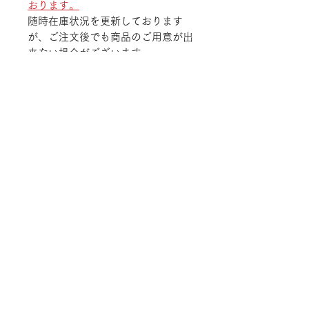
おります。
随時在庫状況を更新しております
が、ご注文後でも商品のご用意が出
来ない場合がございます。
予めご了承ください。
TEL
052-875-9222
ADDRESS
〒468-0003 愛知県名古屋市天白区鴻の巣
1-1311