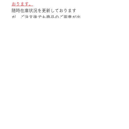
おります。
随時在庫状況を更新しております
が、ご注文後でも商品のご用意が出
来ない場合がございます。
予めご了承ください。
TEL
052-875-9222
ADDRESS
〒468-0003 愛知県名古屋市天白区鴻の巣
1-1311