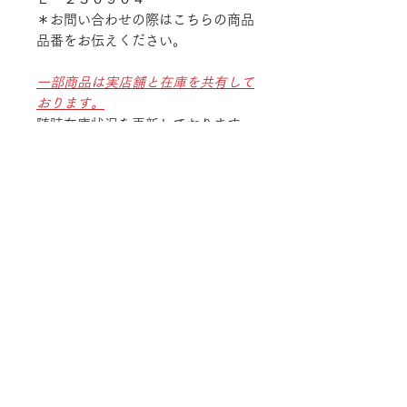
＊お問い合わせの際はこちらの商品
品番をお伝えください。
一部商品は実店舗と在庫を共有して
おります。
随時在庫状況を更新しております
が、ご注文後でも商品のご用意が出
来ない場合がございます。
予めご了承ください。
TEL
052-875-9222
ADDRESS