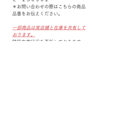
＊お問い合わせの際はこちらの商品
品番をお伝えください。
一部商品は実店舗と在庫を共有して
おります。
随時在庫状況を更新しております
が、ご注文後でも商品のご用意が出
来ない場合がございます。
予めご了承ください。
TEL
052-875-9222
ADDRESS