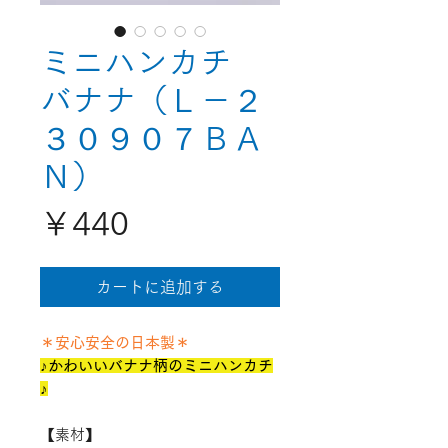
ミニハンカチ
バナナ（Ｌ－２
３０９０７ＢＡ
Ｎ）
価
￥440
格
カートに追加する
＊安心安全の日本製＊
♪かわいいバナナ柄のミニハンカチ
♪
【素材】