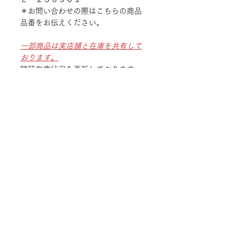
＊お問い合わせの際はこちらの商品
品番をお伝えください。
一部商品は実店舗と在庫を共有して
おります。
随時在庫状況を更新しております
が、ご注文後でも商品のご用意が出
来ない場合がございます。
予めご了承ください。
TEL
052-875-9222
ADDRESS