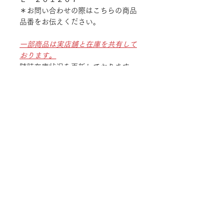
＊お問い合わせの際はこちらの商品
品番をお伝えください。
一部商品は実店舗と在庫を共有して
おります。
随時在庫状況を更新しております
が、ご注文後でも商品のご用意が出
来ない場合がございます。
予めご了承ください。
TEL
052-875-9222
ADDRESS