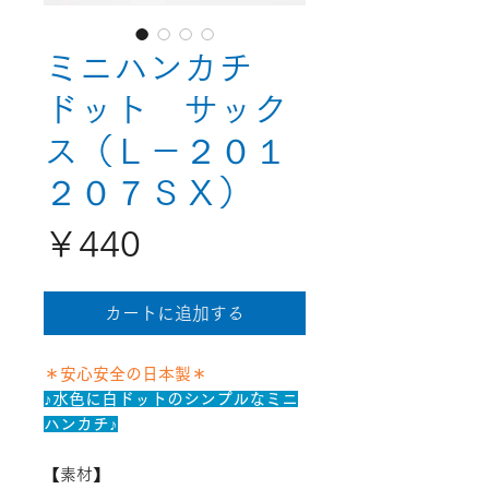
ミニハンカチ
ドット サック
ス（Ｌ－２０１
２０７ＳＸ）
価
￥440
格
カートに追加する
＊安心安全の日本製＊
♪水色に白ドットのシンプルなミニ
ハンカチ♪
【素材】