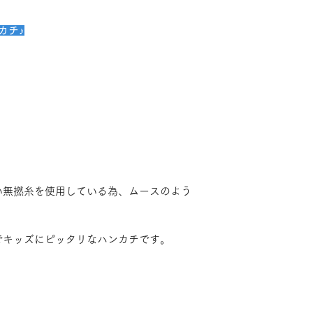
カチ♪
い無撚糸を使用している為、ムースのよう
でキッズにピッタリなハンカチです。