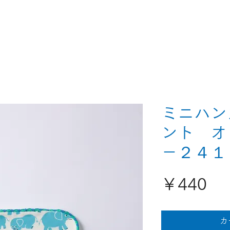
ミニハン
ント オ
－２４１
価
￥440
格
カ