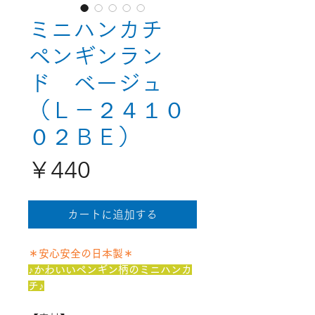
ミニハンカチ
ペンギンラン
ド ベージュ
（Ｌ－２４１０
０２ＢＥ）
価
￥440
格
カートに追加する
＊安心安全の日本製＊
♪かわいいペンギン柄のミニハンカ
チ♪