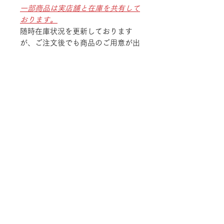
一部商品は実店舗と在庫を共有して
おります。
随時在庫状況を更新しております
が、ご注文後でも商品のご用意が出
来ない場合がございます。
予めご了承ください。
TEL
052-875-9222
ADDRESS
〒468-0003 愛知県名古屋市天白区鴻の巣
1-1311