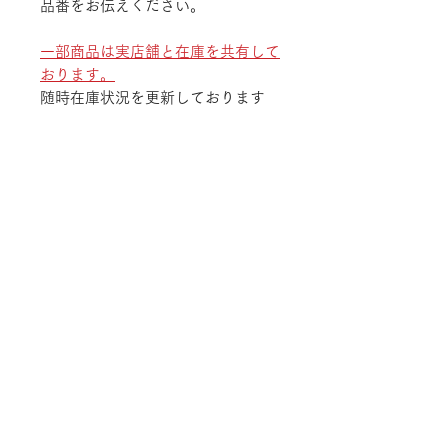
品番をお伝えください。
一部商品は実店舗と在庫を共有して
おります。
随時在庫状況を更新しております
が、ご注文後でも商品のご用意が出
来ない場合がございます。
予めご了承ください。
TEL
052-875-9222
ADDRESS
〒468-0003 愛知県名古屋市天白区鴻の巣
1-1311