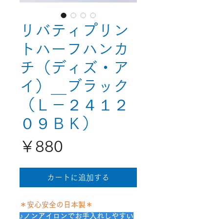
リバティプリン
トハーフハンカ
チ（ディズ・ア
イ）＿ブラック
（Ｌ－２４１２
０９ＢＫ）
価
￥880
格
カートに追加する
＊安心安全の日本製＊
♪ノンアイロンでお手入れしやすい