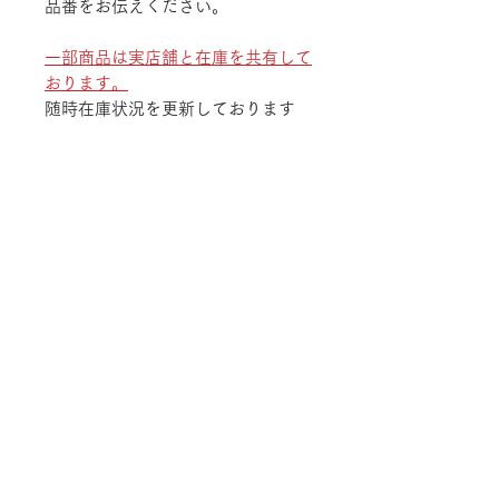
品番をお伝えください。
一部商品は実店舗と在庫を共有して
おります。
随時在庫状況を更新しております
が、ご注文後でも商品のご用意が出
来ない場合がございます。
予めご了承ください。
TEL
052-875-9222
ADDRESS
〒468-0003 愛知県名古屋市天白区鴻の巣
1-1311