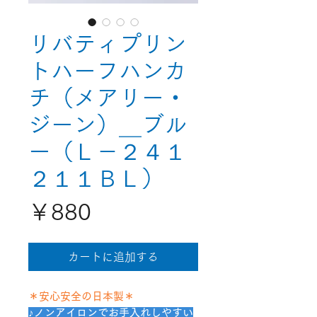
リバティプリン
トハーフハンカ
チ（メアリー・
ジーン）＿ブル
ー（Ｌ－２４１
２１１ＢＬ）
価
￥880
格
カートに追加する
＊安心安全の日本製＊
♪ノンアイロンでお手入れしやすい