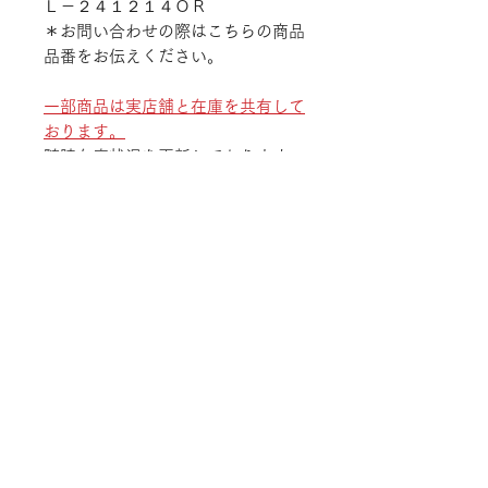
Ｌ－２４１２１４ＯＲ
＊お問い合わせの際はこちらの商品
品番をお伝えください。
一部商品は実店舗と在庫を共有して
おります。
随時在庫状況を更新しております
が、ご注文後でも商品のご用意が出
来ない場合がございます。
予めご了承ください。
TEL
052-875-9222
ADDRESS