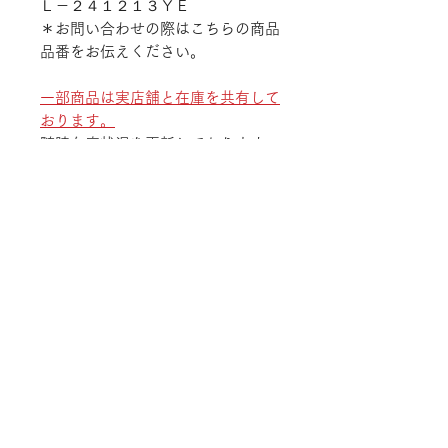
Ｌ－２４１２１３ＹＥ
＊お問い合わせの際はこちらの商品
品番をお伝えください。
一部商品は実店舗と在庫を共有して
おります。
随時在庫状況を更新しております
が、ご注文後でも商品のご用意が出
来ない場合がございます。
予めご了承ください。
TEL
052-875-9222
ADDRESS