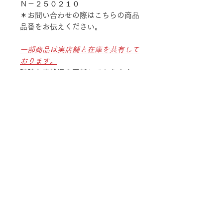
Ｎ－２５０２１０
＊お問い合わせの際はこちらの商品
品番をお伝えください。
一部商品は実店舗と在庫を共有して
おります。
随時在庫状況を更新しております
が、ご注文後でも商品のご用意が出
来ない場合がございます。
予めご了承ください。
TEL
052-875-9222
ADDRESS