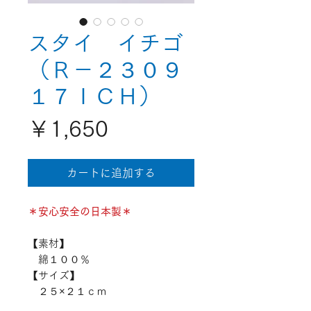
スタイ イチゴ
（Ｒ－２３０９
１７ＩＣＨ）
価
￥1,650
格
カートに追加する
＊安心安全の日本製＊
【素材】
綿１００％
【サイズ】
２５×２１ｃｍ